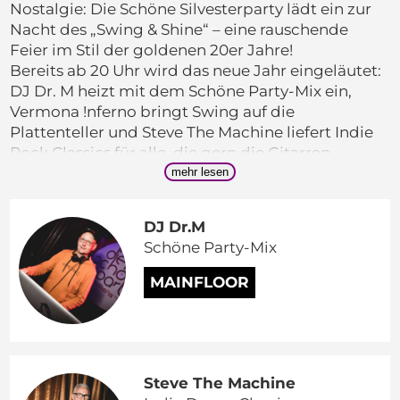
Nostalgie: Die Schöne Silvesterparty lädt ein zur
Nacht des „Swing & Shine“ – eine rauschende
Feier im Stil der goldenen 20er Jahre!
Bereits ab 20 Uhr wird das neue Jahr eingeläutet:
DJ Dr. M heizt mit dem Schöne Party-Mix ein,
Vermona !nferno bringt Swing auf die
Plattenteller und Steve The Machine liefert Indie
Rock Classics für alle, die gern die Gitarren
sprechen lassen. Drei Dancefloors und der
mehr lesen
Outdoorbereich mit Blick auf das Feuerwerk der
Kulturbrauerei sorgen für die richtige
DJ Dr.M
Atmosphäre.
Schöne Party-Mix
Für das Live-Erlebnis des Abends sorgt BOXI
MAINFLOOR
BARRÈ. Wenn 20er-Jahre-Jazz und 80er-Punk in
Berlin ein Kind bekämen, würde es genau so
klingen! Das Quartett aus Friedrichshain bringt
handgemachte Lieder zum Anfassen, bei denen
kein Fuß still bleibt. BOXI BARRÈ fängt das Flair
Steve The Machine
ihrer Nachbarschaft mit einem Augenzwinkern