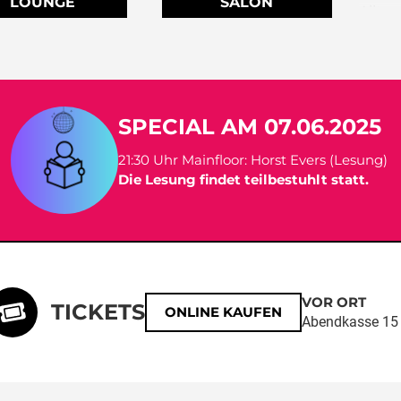
LOUNGE
SALON
Allta
kurzz
Ansch
DJ Pa
und s
SPECIAL AM 07.06.2025
Indie
In de
21:30 Uhr Mainfloor: Horst Evers (Lesung)
80s d
Die Lesung findet teilbestuhlt statt.
Wave 
Mode
Und i
zurüc
Hip H
VOR ORT
TICKETS
Haupt
ONLINE KAUFEN
Abendkasse 15
Ein A
schmu