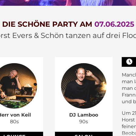
DIE SCHÖNE PARTY AM
07.06.2025
rst Evers & Schön tanzen auf drei Floo
Manch
man l
man d
Frann
und b
Um 21
Herr von Keil
DJ Lamboo
Horst
80s
90s
feine
Beoba